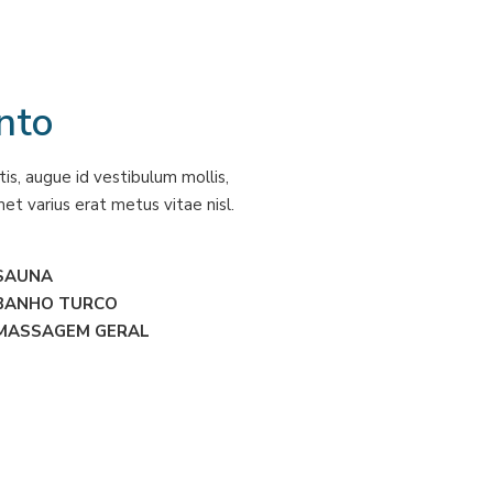
nto
is, augue id vestibulum mollis,
met varius erat metus vitae nisl.
 SAUNA
 BANHO TURCO
 MASSAGEM GERAL